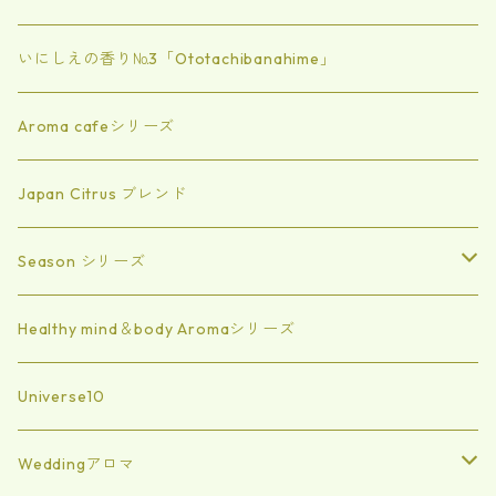
いにしえの香り№3「Ototachibanahime」
Aroma cafeシリーズ
Japan Citrus ブレンド
Season シリーズ
Summer
Healthy mind＆body Aromaシリーズ
spring
Universe10
Autumn
Weddingアロマ