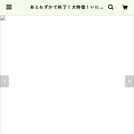
あとわずかで終了！大特価！いにし
えの香 No.1「不老長寿」 | caricia
neo公式オンラインショップ