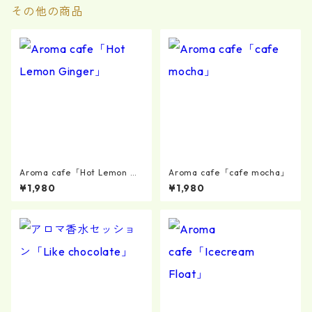
その他の商品
Aroma cafe「Hot Lemon Gi
Aroma cafe「cafe mocha」
nger」
¥1,980
¥1,980