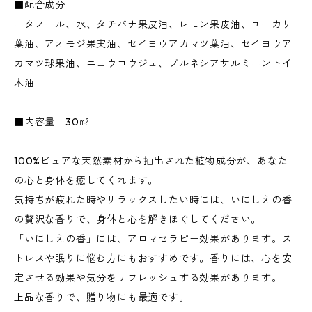
■配合成分
エタノール、水、タチバナ果皮油、レモン果皮油、ユーカリ
葉油、アオモジ果実油、セイヨウアカマツ葉油、セイヨウア
カマツ球果油、ニュウコウジュ、ブルネシアサルミエントイ
木油
■内容量 30㎖
100%ピュアな天然素材から抽出された植物成分が、あなた
の心と身体を癒してくれます。
気持ちが疲れた時やリラックスしたい時には、いにしえの香
の贅沢な香りで、身体と心を解きほぐしてください。
「いにしえの香」には、アロマセラピー効果があります。ス
トレスや眠りに悩む方にもおすすめです。香りには、心を安
定させる効果や気分をリフレッシュする効果があります。
上品な香りで、贈り物にも最適です。