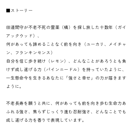
■ストーリー
田道間守が不老不死の霊薬（橘）を探し旅した十数年（ガイ
アックウッド）、
何があっても諦めることなく前を向き（ユーカリ、メイチャ
ン、フランキンセンス）
自分を信じ歩き続け（レモン）、どんなことがあろうとも負
けず成し遂げる力（パインニードル）を持っていたように、
一生懸命今を生きるあなたに「強さと幸せ」の力が届きます
ように。
不老長寿を願うと共に、何があっても前を向き歩む生命力あ
ふれる強さ、焦らずじっくり進む忍耐強さ、どんなことでも
成し遂げる力を香りで表現しています。