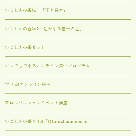
いにしえの香№１「不老長寿」
いにしえの香№2「遥かなる富士の山」
いにしえの香セット
いつでもできるオンライン集中ブログラム
学べる!オンライン講座
アロマパルファンイベント講座
いにしえの香り№3「Ototachibanahime」