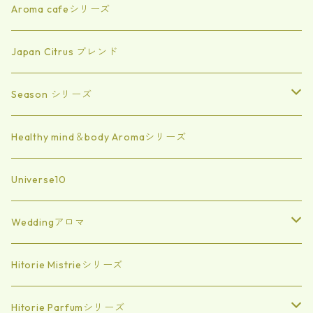
Aroma cafeシリーズ
Japan Citrus ブレンド
Season シリーズ
Summer
Healthy mind＆body Aromaシリーズ
spring
Universe10
Autumn
Weddingアロマ
Winter
エッセンシャルオイル
Hitorie Mistrieシリーズ
エアミスト
Hitorie Parfumシリーズ