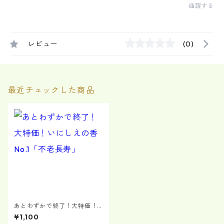
通報する
レビュー
(0)
最近チェックした商品
あとわずかで終了！大特価！
いにしえの香 No.1「不老長
¥1,100
寿」