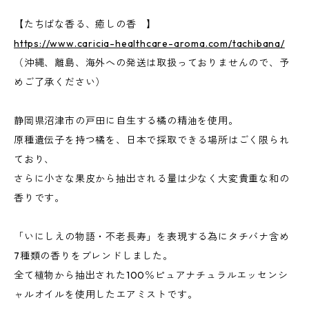
【たちばな香る、癒しの香 】
https://www.caricia-healthcare-aroma.com/tachibana/
（沖縄、離島、海外への発送は取扱っておりませんので、予
めご了承ください）
静岡県沼津市の戸田に自生する橘の精油を使用。
原種遺伝子を持つ橘を、日本で採取できる場所はごく限られ
ており、
さらに小さな果皮から抽出される量は少なく大変貴重な和の
香りです。
「いにしえの物語・不老長寿」を表現する為にタチバナ含め
7種類の香りをブレンドしました。
全て植物から抽出された100％ピュアナチュラルエッセンシ
ャルオイルを使用したエアミストです。