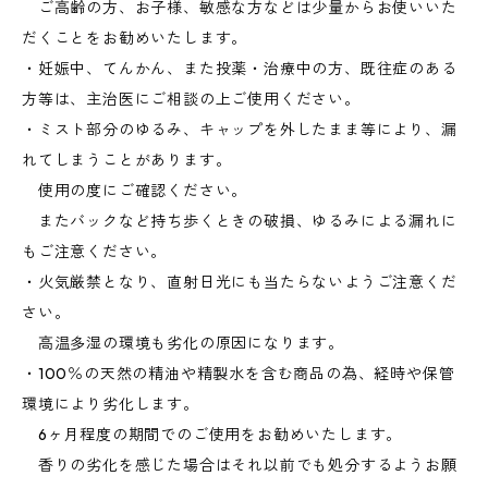
ご高齢の方、お子様、敏感な方などは少量からお使いいた
だくことをお勧めいたします。
・妊娠中、てんかん、また投薬・治療中の方、既往症のある
方等は、主治医にご相談の上ご使用ください。
・ミスト部分のゆるみ、キャップを外したまま等により、漏
れてしまうことがあります。
使用の度にご確認ください。
またバックなど持ち歩くときの破損、ゆるみによる漏れに
もご注意ください。
・火気厳禁となり、直射日光にも当たらないようご注意くだ
さい。
高温多湿の環境も劣化の原因になります。
・100％の天然の精油や精製水を含む商品の為、経時や保管
環境により劣化します。
6ヶ月程度の期間でのご使用をお勧めいたします。
香りの劣化を感じた場合はそれ以前でも処分するようお願