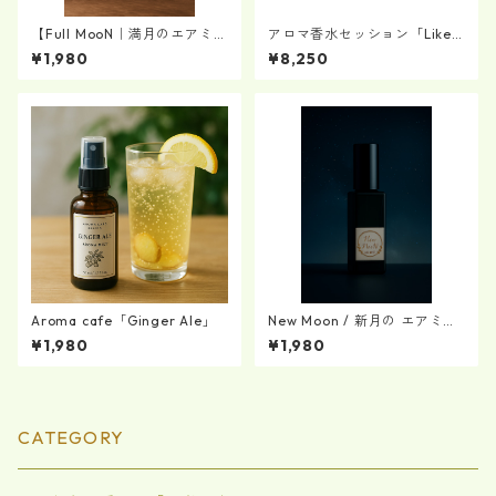
【Full MooN｜満月のエアミス
アロマ香水セッション「Like c
ト】（戸田たちばなブレン
hocolate」
¥1,980
¥8,250
ド）
Aroma cafe「Ginger Ale」
New Moon / 新月の エアミス
ト（戸田たちばなブレンド）
¥1,980
¥1,980
CATEGORY