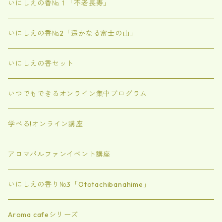
いにしえの香№１「不老長寿」
いにしえの香№2「遥かなる富士の山」
いにしえの香セット
いつでもできるオンライン集中ブログラム
学べる!オンライン講座
アロマパルファンイベント講座
いにしえの香り№3「Ototachibanahime」
Aroma cafeシリーズ