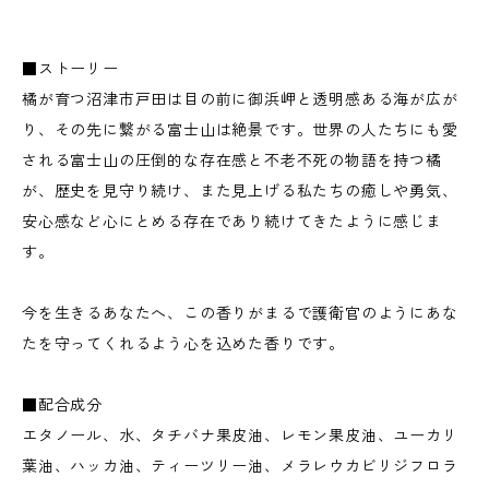
■ストーリー
橘が育つ沼津市戸田は目の前に御浜岬と透明感ある海が広が
り、その先に繋がる富士山は絶景です。世界の人たちにも愛
される富士山の圧倒的な存在感と不老不死の物語を持つ橘
が、歴史を見守り続け、また見上げる私たちの癒しや勇気、
安心感など心にとめる存在であり続けてきたように感じま
す。
今を生きるあなたへ、この香りがまるで護衛官のようにあな
たを守ってくれるよう心を込めた香りです。
■配合成分
エタノール、水、タチバナ果皮油、レモン果皮油、ユーカリ
葉油、ハッカ油、ティーツリー油、メラレウカビリジフロラ