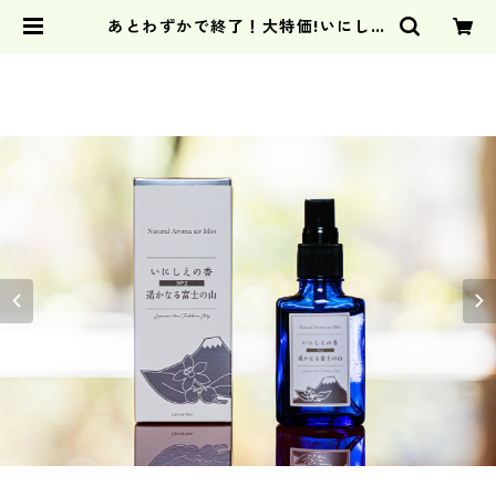
あとわずかで終了！大特価!いにしえ
の香 No.2 「遥かなる富士の山」 |
caricianeo公式オンラインショッ
プ