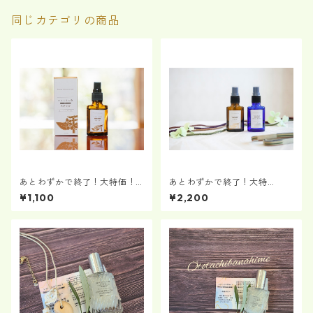
同じカテゴリの商品
あとわずかで終了！大特価！
あとわずかで終了！大特
いにしえの香 No.1「不老長
価！！神々と生きる橘「いに
¥1,100
¥2,200
寿」
しえの香」セット №1＆№２