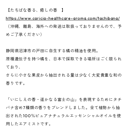
【たちばな香る、癒しの香 】
https://www.caricia-healthcare-aroma.com/tachibana/
（沖縄、離島、海外への発送は取扱っておりませんので、予
めご了承ください）
静岡県沼津市の戸田に自生する橘の精油を使用。
原種遺伝子を持つ橘を、日本で採取できる場所はごく限られ
ており、
さらに小さな果皮から抽出される量は少なく大変貴重な和の
香りです。
「いにしえの香・遥かなる富士の山」を表現するためにタチ
バナ含め7種類の香りをブレンドしました。全て植物から抽
出された100％ピュアナチュラルエッセンシャルオイルを使
用したエアミストです。