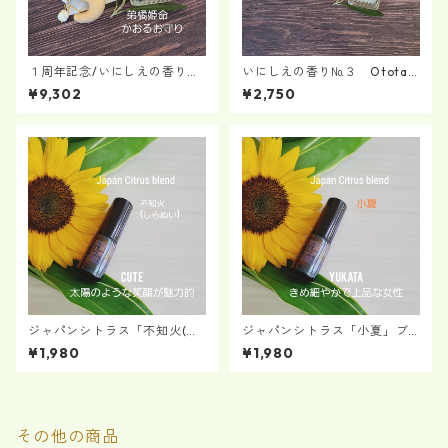
１周年記念/いにしえの香り
いにしえの香り№３ Ototac
№３ Ototachibanahime～
hibanahime～弟橘姫命～アロ
¥9,302
¥2,750
弟橘姫命～アロマミストと檜
マミスト
勾玉セット
ジャパンシトラス「不知火(し
ジャパンシトラス「小夏」ブ
らぬい)」ブレンド "Cute"
レンド "YUKATA"
¥1,980
¥1,980
その他の商品