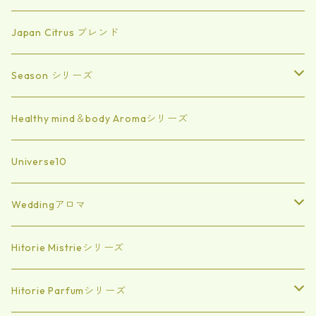
Japan Citrus ブレンド
Season シリーズ
Summer
Healthy mind＆body Aromaシリーズ
spring
Universe10
Autumn
Weddingアロマ
Winter
エッセンシャルオイル
Hitorie Mistrieシリーズ
エアミスト
Hitorie Parfumシリーズ