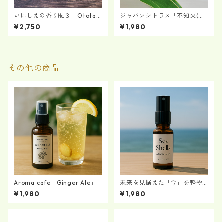
いにしえの香り№３ Ototac
ジャパンシトラス「不知火(し
hibanahime～弟橘姫命～アロ
らぬい)」ブレンド "Cute"
¥2,750
¥1,980
マミスト
その他の商品
Aroma cafe「Ginger Ale」
未来を見据えた「今」を軽や
かに『Sea Shells』 アロマミ
¥1,980
¥1,980
スト