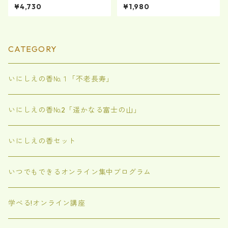
謝～ エッセンシャルオイル
ト（戸田たちばなブレンド）
¥4,730
¥1,980
CATEGORY
いにしえの香№１「不老長寿」
いにしえの香№2「遥かなる富士の山」
いにしえの香セット
いつでもできるオンライン集中ブログラム
学べる!オンライン講座