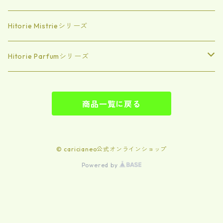
Winter
エッセンシャルオイル
Hitorie Mistrieシリーズ
エアミスト
Hitorie Parfumシリーズ
Intro
商品一覧に戻る
Luxe「特別なブレンド」
Signature「世界で一つあなただけの香」
© caricianeo公式オンラインショップ
Powered by