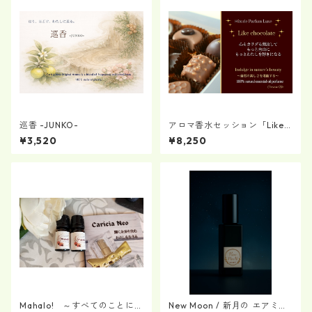
巡香 -JUNKO-
アロマ香水セッション「Like c
hocolate」
¥3,520
¥8,250
Mahalo! ～すべてのことに感
New Moon / 新月の エアミス