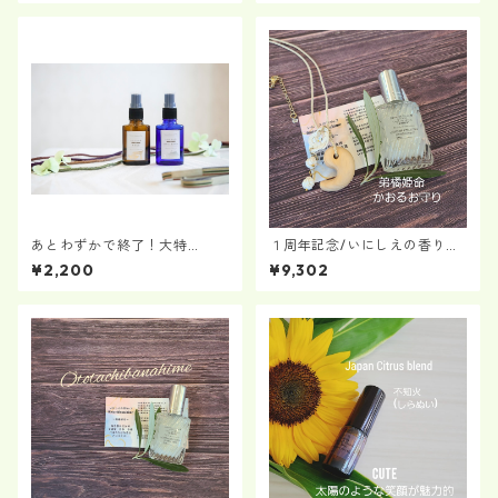
あとわずかで終了！大特
１周年記念/いにしえの香り
価！！神々と生きる橘「いに
№３ Ototachibanahime～
¥2,200
¥9,302
しえの香」セット №1＆№２
弟橘姫命～アロマミストと檜
勾玉セット