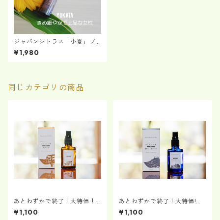
ジャパンシトラス「小夏」ブ
レンド "YUKATA"
¥1,980
同じカテゴリの商品
あとわずかで終了！大特価！
あとわずかで終了！大特価!い
いにしえの香 No.1「不老長
にしえの香 No.2 「遥かなる富
¥1,100
¥1,100
寿」
士の山」