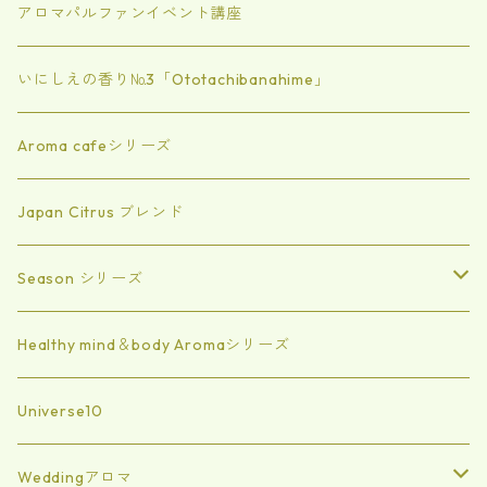
アロマパルファンイベント講座
いにしえの香り№3「Ototachibanahime」
Aroma cafeシリーズ
Japan Citrus ブレンド
Season シリーズ
Summer
Healthy mind＆body Aromaシリーズ
spring
Universe10
Autumn
Weddingアロマ