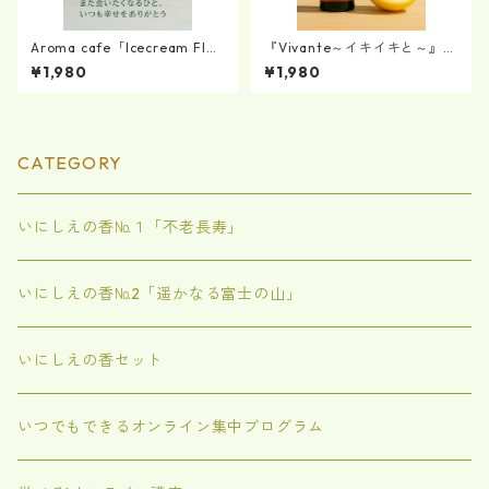
Aroma cafe「Icecream Floa
『Vivante～イキイキと～』
t」
は、心と体にスイッチを入れ
¥1,980
¥1,980
るアロマミスト。
CATEGORY
いにしえの香№１「不老長寿」
いにしえの香№2「遥かなる富士の山」
いにしえの香セット
いつでもできるオンライン集中ブログラム