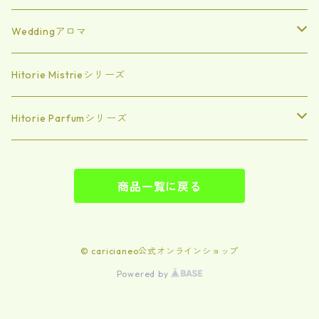
Autumn
Weddingアロマ
Winter
エッセンシャルオイル
Hitorie Mistrieシリーズ
エアミスト
Hitorie Parfumシリーズ
Intro
商品一覧に戻る
Luxe「特別なブレンド」
Signature「世界で一つあなただけの香」
© caricianeo公式オンラインショップ
Powered by