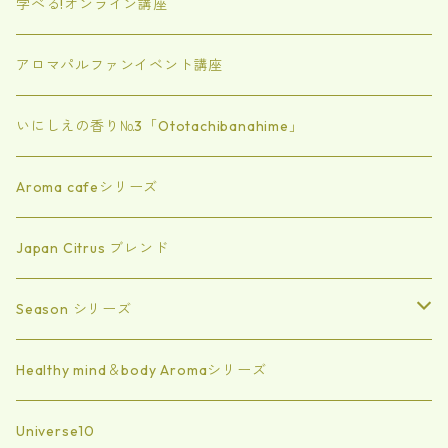
学べる!オンライン講座
アロマパルファンイベント講座
いにしえの香り№3「Ototachibanahime」
Aroma cafeシリーズ
Japan Citrus ブレンド
Season シリーズ
Summer
Healthy mind＆body Aromaシリーズ
spring
Universe10