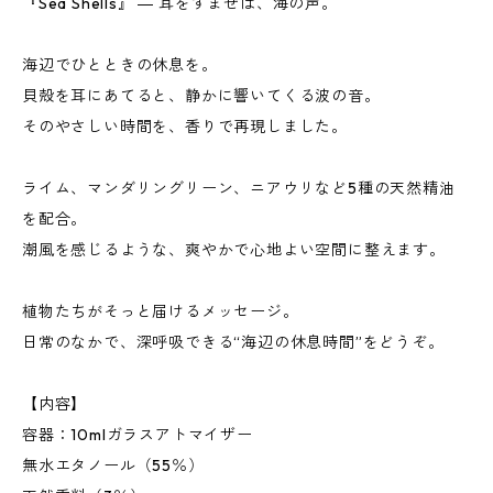
『Sea Shells』 ― 耳をすませば、海の声。
海辺でひとときの休息を。
貝殻を耳にあてると、静かに響いてくる波の音。
そのやさしい時間を、香りで再現しました。
ライム、マンダリングリーン、ニアウリなど5種の天然精油
を配合。
潮風を感じるような、爽やかで心地よい空間に整えます。
植物たちがそっと届けるメッセージ。
日常のなかで、深呼吸できる“海辺の休息時間”をどうぞ。
【内容】
容器：10mlガラスアトマイザー
無水エタノール（55％）