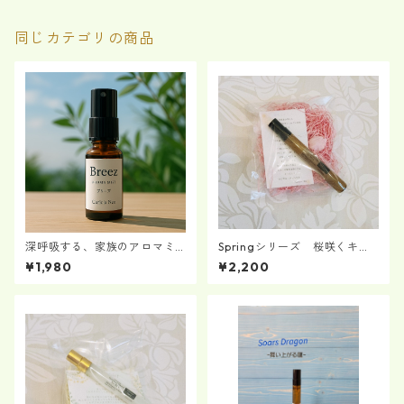
同じカテゴリの商品
深呼吸する、家族のアロマミ
Springシリーズ 桜咲くキミ
スト ―Breez（ブリーズ）―
へ
¥1,980
¥2,200