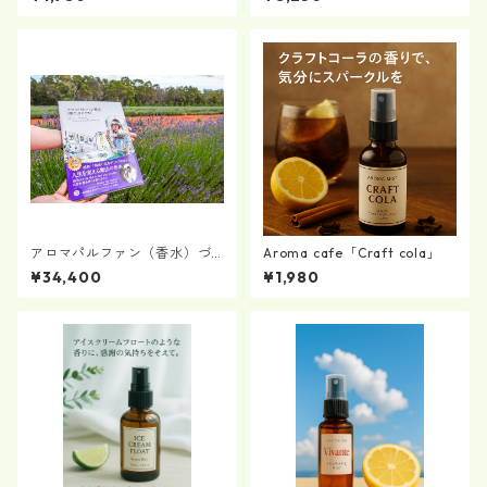
アロマパルファン（香水）づ
Aroma cafe「Craft cola」
くりの基礎オンライン講座
¥34,400
¥1,980
『アロマパルファン2級』