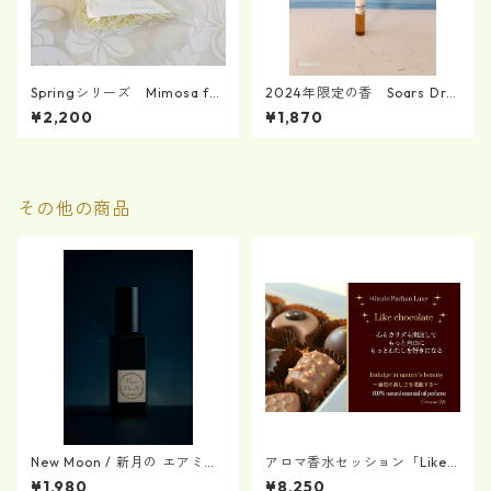
Springシリーズ Mimosa fai
2024年限定の香 Soars Dra
ry～ミモザの妖精～
gon ～舞い上がる龍～
¥2,200
¥1,870
その他の商品
New Moon / 新月の エアミス
アロマ香水セッション「Like c
ト（戸田たちばなブレンド）
hocolate」
¥1,980
¥8,250