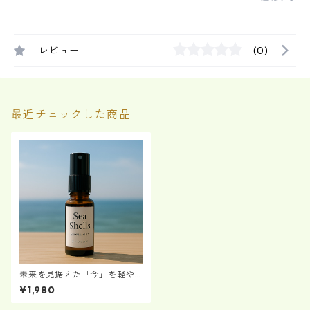
レビュー
(0)
最近チェックした商品
未来を見据えた「今」を軽や
かに『Sea Shells』 アロマミ
¥1,980
スト